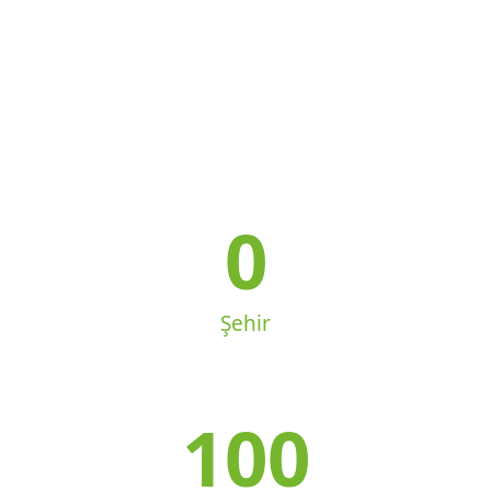
0
Şehir
100