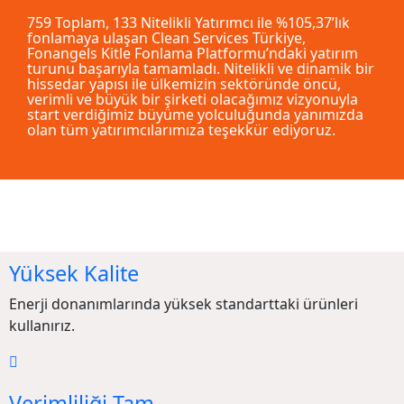
759 Toplam, 133 Nitelikli Yatırımcı ile %105,37’lık
fonlamaya ulaşan Clean Services Türkiye,
Fonangels Kitle Fonlama Platformu’ndaki yatırım
turunu başarıyla tamamladı. Nitelikli ve dinamik bir
hissedar yapısı ile ülkemizin sektöründe öncü,
verimli ve büyük bir şirketi olacağımız vizyonuyla
start verdiğimiz büyüme yolculuğunda yanımızda
olan tüm yatırımcılarımıza teşekkür ediyoruz.
Yüksek Kalite
Enerji donanımlarında yüksek standarttaki ürünleri
kullanırız.
Verimliliği Tam